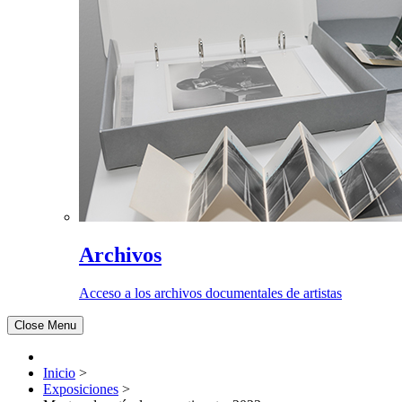
Archivos
Acceso a los archivos documentales de artistas
Close Menu
Inicio
>
Exposiciones
>