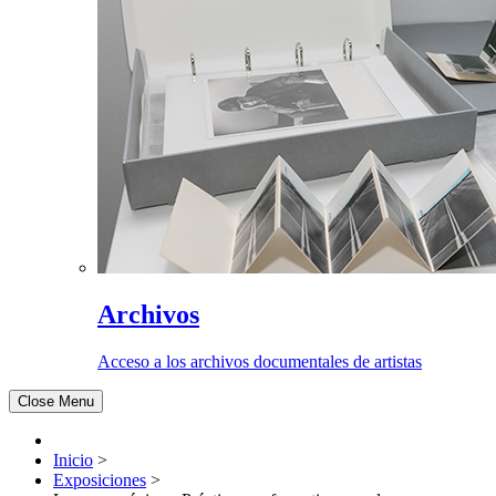
Archivos
Acceso a los archivos documentales de artistas
Close Menu
Inicio
>
Exposiciones
>