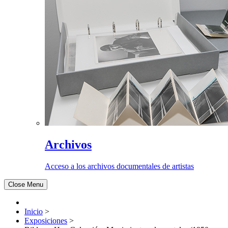
Archivos
Acceso a los archivos documentales de artistas
Close Menu
Inicio
>
Exposiciones
>