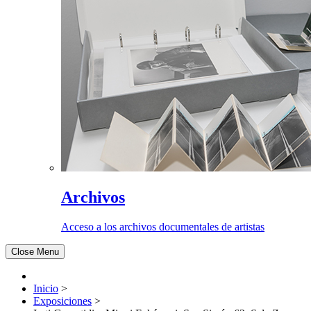
Archivos
Acceso a los archivos documentales de artistas
Close Menu
Inicio
>
Exposiciones
>