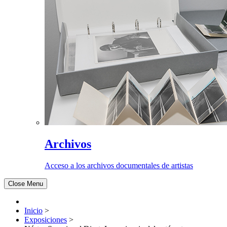
Archivos
Acceso a los archivos documentales de artistas
Close Menu
Inicio
>
Exposiciones
>