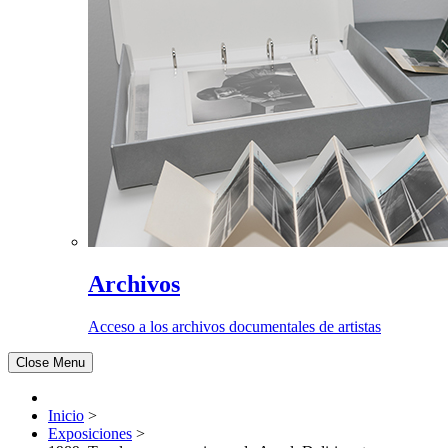
Archivos
Acceso a los archivos documentales de artistas
Close Menu
Inicio
>
Exposiciones
>