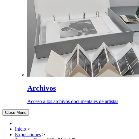
Archivos
Acceso a los archivos documentales de artistas
Close Menu
Inicio
>
Exposiciones
>