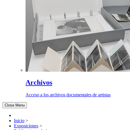
Archivos
Acceso a los archivos documentales de artistas
Close Menu
Inicio
>
Exposiciones
>