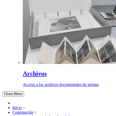
Archivos
Acceso a los archivos documentales de artistas
Close Menu
Inicio
>
Contratación
>