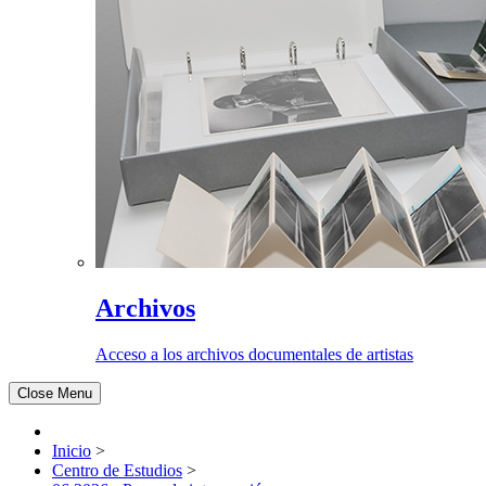
Archivos
Acceso a los archivos documentales de artistas
Close Menu
Inicio
>
Centro de Estudios
>