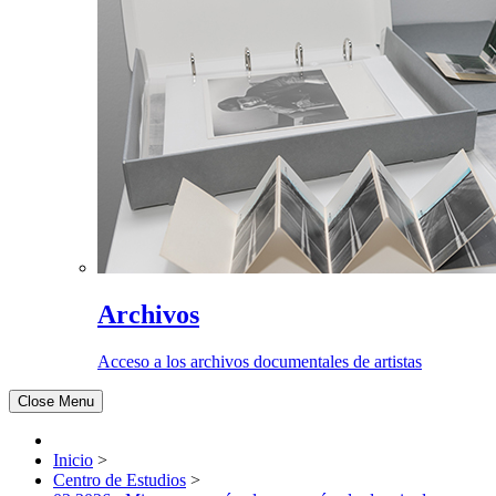
Archivos
Acceso a los archivos documentales de artistas
Close Menu
Inicio
>
Centro de Estudios
>