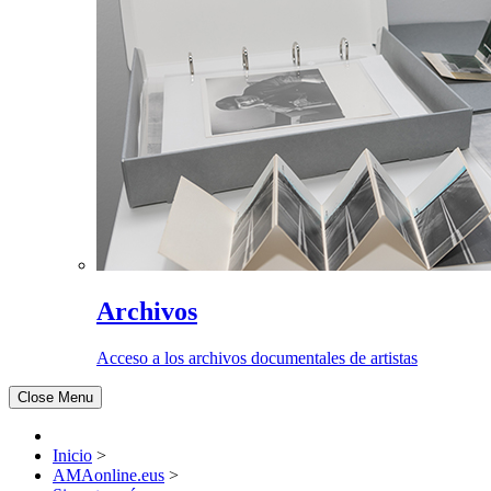
Archivos
Acceso a los archivos documentales de artistas
Close Menu
Inicio
>
AMAonline.eus
>