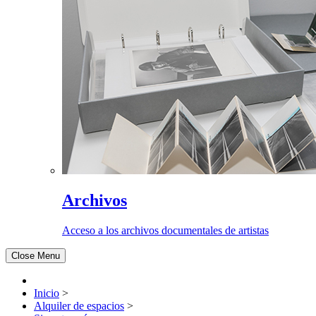
Archivos
Acceso a los archivos documentales de artistas
Close Menu
Inicio
>
Alquiler de espacios
>