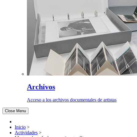
Archivos
Acceso a los archivos documentales de artistas
Close Menu
Inicio
>
Actividades
>