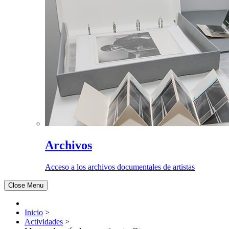
Archivos
Acceso a los archivos documentales de artistas
Close Menu
Inicio
>
Actividades
>