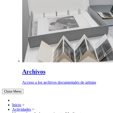
Archivos
Acceso a los archivos documentales de artistas
Close Menu
Inicio
>
Actividades
>