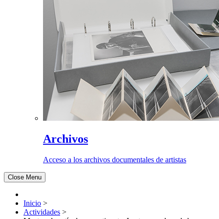
Archivos
Acceso a los archivos documentales de artistas
Close Menu
Inicio
>
Actividades
>