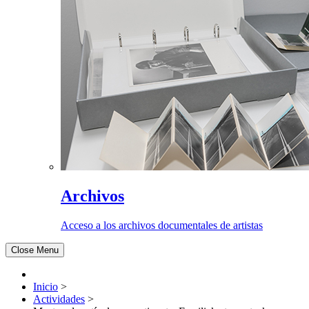
Archivos
Acceso a los archivos documentales de artistas
Close Menu
Inicio
>
Actividades
>