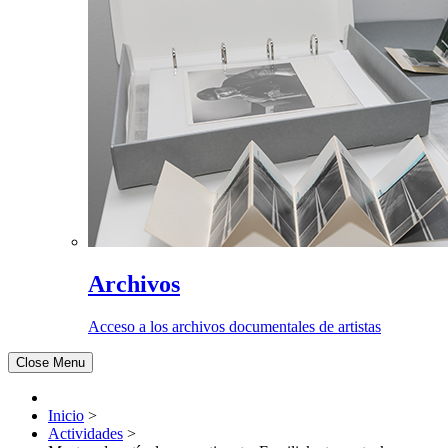
Archivos
Acceso a los archivos documentales de artistas
Close Menu
Inicio
>
Actividades
>