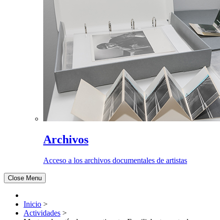
Archivos
Acceso a los archivos documentales de artistas
Close Menu
Inicio
>
Actividades
>