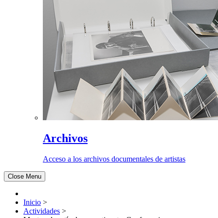
Archivos
Acceso a los archivos documentales de artistas
Close Menu
Inicio
>
Actividades
>