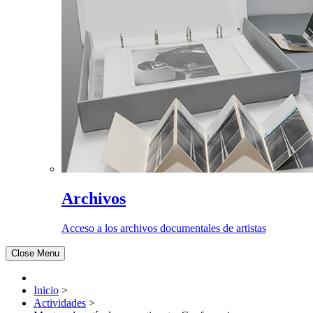
Archivos
Acceso a los archivos documentales de artistas
Close Menu
Inicio
>
Actividades
>