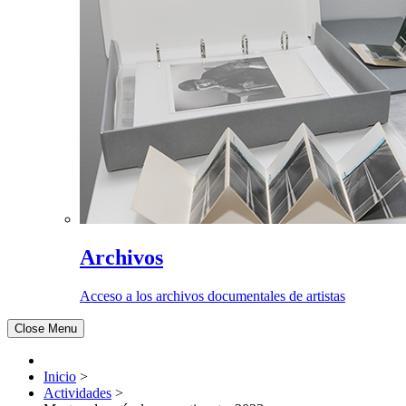
Archivos
Acceso a los archivos documentales de artistas
Close Menu
Inicio
>
Actividades
>