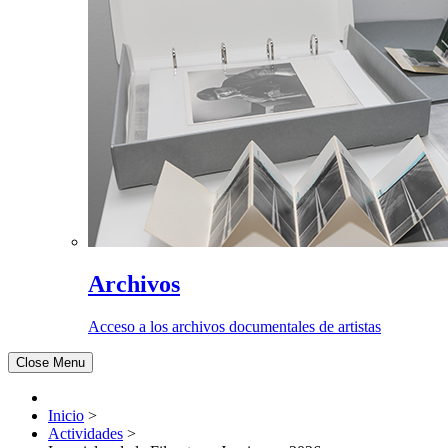
Archivos
Acceso a los archivos documentales de artistas
Close Menu
Inicio
>
Actividades
>