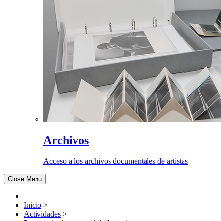
Archivos
Acceso a los archivos documentales de artistas
Close Menu
Inicio
>
Actividades
>