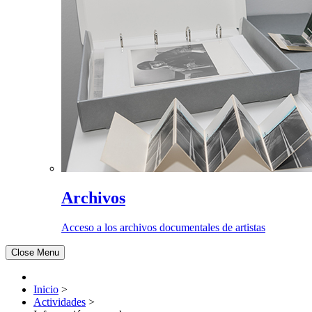
Archivos
Acceso a los archivos documentales de artistas
Close Menu
Inicio
>
Actividades
>