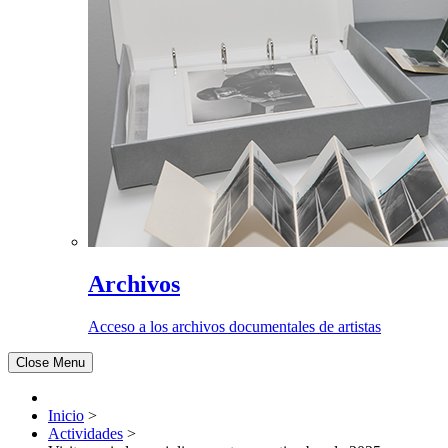
Archivos
Acceso a los archivos documentales de artistas
Close Menu
Inicio
>
Actividades
>