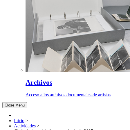
Archivos
Acceso a los archivos documentales de artistas
Close Menu
Inicio
>
Actividades
>