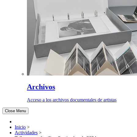
Archivos
Acceso a los archivos documentales de artistas
Close Menu
Inicio
>
Actividades
>