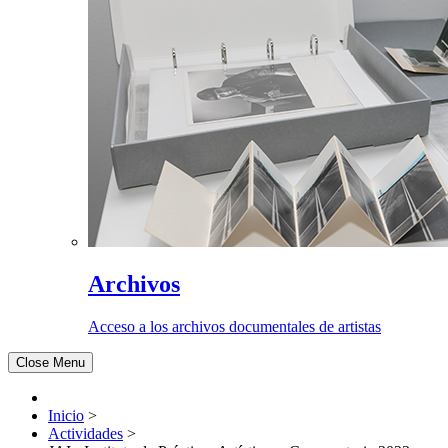
Archivos
Acceso a los archivos documentales de artistas
Close Menu
Inicio
>
Actividades
>