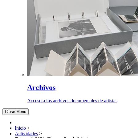
Archivos
Acceso a los archivos documentales de artistas
Close Menu
Inicio
>
Actividades
>