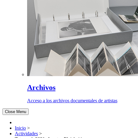
Archivos
Acceso a los archivos documentales de artistas
Close Menu
Inicio
>
Actividades
>