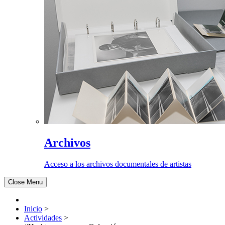
Archivos
Acceso a los archivos documentales de artistas
Close Menu
Inicio
>
Actividades
>