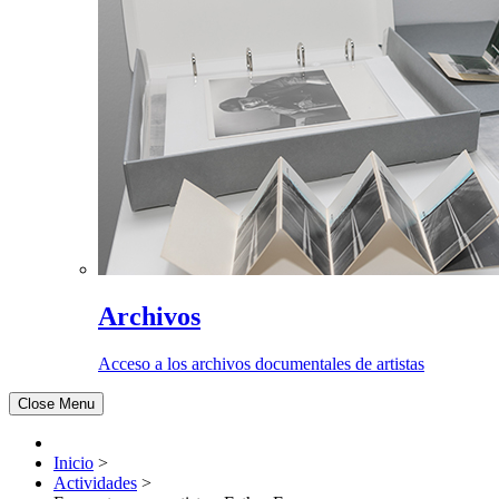
Archivos
Acceso a los archivos documentales de artistas
Close Menu
Inicio
>
Actividades
>