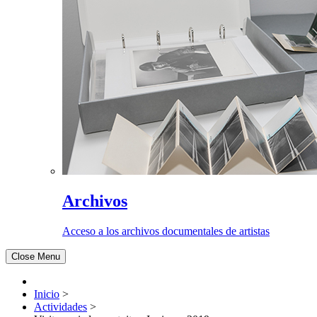
Archivos
Acceso a los archivos documentales de artistas
Close Menu
Inicio
>
Actividades
>