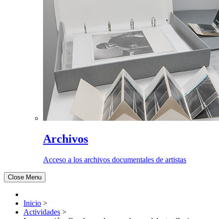
Archivos
Acceso a los archivos documentales de artistas
Close Menu
Inicio
>
Actividades
>