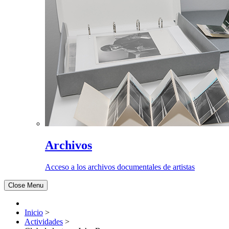
Archivos
Acceso a los archivos documentales de artistas
Close Menu
Inicio
>
Actividades
>