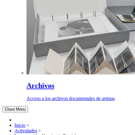
Archivos
Acceso a los archivos documentales de artistas
Close Menu
Inicio
>
Actividades
>