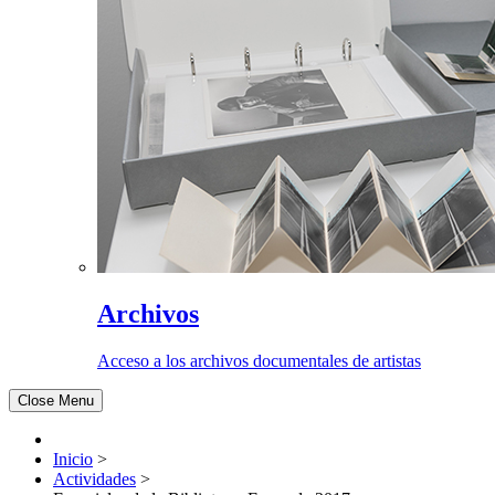
Archivos
Acceso a los archivos documentales de artistas
Close Menu
Inicio
>
Actividades
>