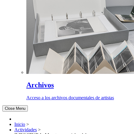
Archivos
Acceso a los archivos documentales de artistas
Close Menu
Inicio
>
Actividades
>