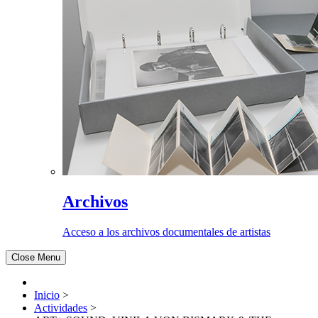
Archivos
Acceso a los archivos documentales de artistas
Close Menu
Inicio
>
Actividades
>