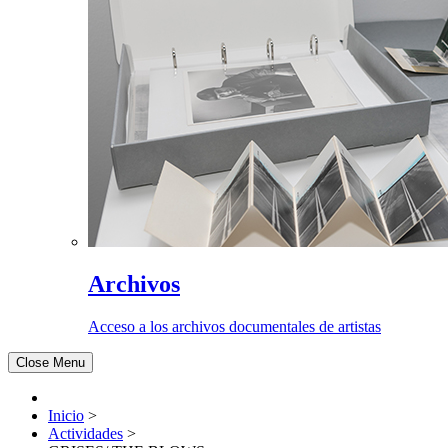
Archivos
Acceso a los archivos documentales de artistas
Close Menu
Inicio
>
Actividades
>