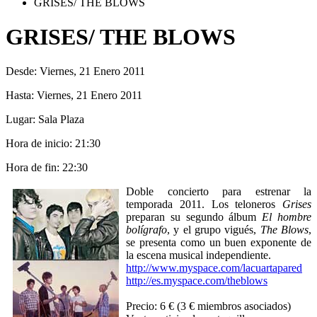
GRISES/ THE BLOWS
GRISES/ THE BLOWS
Desde:
Viernes, 21 Enero 2011
Hasta:
Viernes, 21 Enero 2011
Lugar:
Sala Plaza
Hora de inicio:
21:30
Hora de fin:
22:30
Doble concierto para estrenar la
temporada 2011. Los teloneros
Grises
preparan su segundo álbum
El hombre
bolígrafo
, y el grupo vigués,
The Blows
,
se presenta como un buen exponente de
la escena musical independiente.
http://www.myspace.com/lacuartapared
http://es.myspace.com/theblows
Precio: 6 € (3 € miembros asociados)